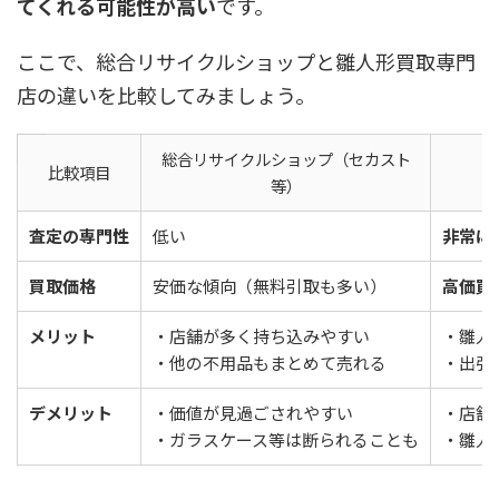
てくれる可能性が高い
です。
ここで、総合リサイクルショップと雛人形買取専門
店の違いを比較してみましょう。
総合リサイクルショップ（セカスト
比較項目
等）
査定の専門性
低い
非常に
買取価格
安価な傾向（無料引取も多い）
高価買
メリット
・店舗が多く持ち込みやすい
・雛人
・他の不用品もまとめて売れる
・出張
デメリット
・価値が見過ごされやすい
・店舗
・ガラスケース等は断られることも
・雛人