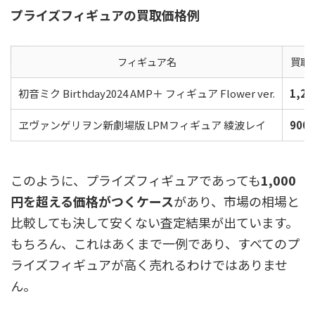
プライズフィギュアの買取価格例
フィギュア名
買取
初音ミク Birthday2024 AMP＋ フィギュア Flower ver.
1,2
ヱヴァンゲリヲン新劇場版 LPMフィギュア 綾波レイ
900
このように、プライズフィギュアであっても
1,000
円を超える価格がつくケース
があり、市場の相場と
比較しても決して安くない査定結果が出ています。
もちろん、これはあくまで一例であり、すべてのプ
ライズフィギュアが高く売れるわけではありませ
ん。