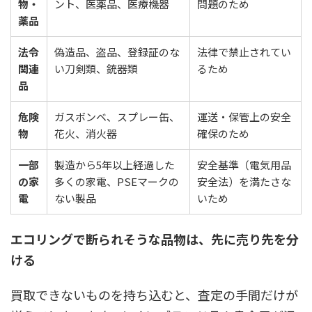
物・
ント、医薬品、医療機器
問題のため
薬品
法令
偽造品、盗品、登録証のな
法律で禁止されてい
関連
い刀剣類、銃器類
るため
品
危険
ガスボンベ、スプレー缶、
運送・保管上の安全
物
花火、消火器
確保のため
一部
製造から5年以上経過した
安全基準（電気用品
の家
多くの家電、PSEマークの
安全法）を満たさな
電
ない製品
いため
エコリングで断られそうな品物は、先に売り先を分
ける
買取できないものを持ち込むと、査定の手間だけが