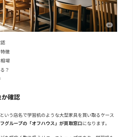
確認
の特徴
な相場
える？
件
象か確認
という店名で学習机のような大型家具を買い取るケース
フグループの「オフハウス」が買取窓口
になります。