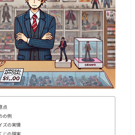
意点
のの例
イズの実情
くじの現実