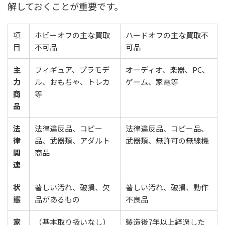
解しておくことが重要です。
項
ホビーオフの主な買取
ハードオフの主な買取不
目
不可品
可品
主
フィギュア、プラモデ
オーディオ、楽器、PC、
力
ル、おもちゃ、トレカ
ゲーム、家電等
商
等
品
法
法律違反品、コピー
法律違反品、コピー品、
律
品、武器類、アダルト
武器類、無許可の無線機
関
商品
連
状
著しい汚れ、破損、欠
著しい汚れ、破損、動作
態
品があるもの
不良品
家
（基本取り扱いなし）
製造後7年以上経過した