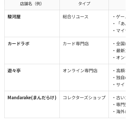
店舗名（例）
タイプ
駿河屋
総合リユース
・ゲーム
・「あん
・マイナ
カードラボ
カード専門店
・全国に
・最新カ
・オンラ
遊々亭
オンライン専門店
・高額な
・独自の
・サイト
Mandarake(まんだらけ)
コレクターズショップ
・古いカ
・専門知
・海外に