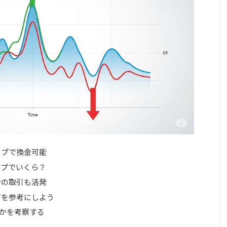
ップで換金可能
ップでいくら？
での取引も活発
グを参考にしよう
のかを考察する