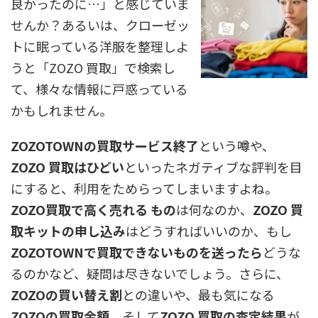
良かったのに…」と感じていま
せんか？あるいは、クローゼッ
トに眠っている洋服を整理しよ
うと「ZOZO 買取」で検索し
て、様々な情報に戸惑っている
かもしれません。
ZOZOTOWNの買取サービス終了
という噂や、
ZOZO 買取はひどい
といったネガティブな評判を目
にすると、利用をためらってしまいますよね。
ZOZO買取で高く売れる もの
は何なのか、
ZOZO 買
取キットの申し込み
はどうすればいいのか、もし
ZOZOTOWNで買取できないものを送ったら
どうな
るのかなど、疑問は尽きないでしょう。さらに、
ZOZOの買い替え割
との違いや、最も気になる
ZOZOの買取金額
、そして
ZOZO 買取の査定結果
が