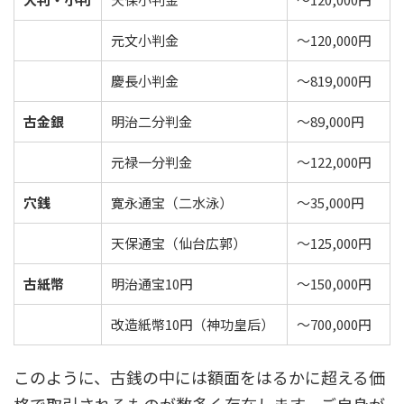
元文小判金
～120,000円
慶長小判金
～819,000円
古金銀
明治二分判金
～89,000円
元禄一分判金
～122,000円
穴銭
寛永通宝（二水泳）
～35,000円
天保通宝（仙台広郭）
～125,000円
古紙幣
明治通宝10円
～150,000円
改造紙幣10円（神功皇后）
～700,000円
このように、古銭の中には額面をはるかに超える価
格で取引されるものが数多く存在します。ご自身が